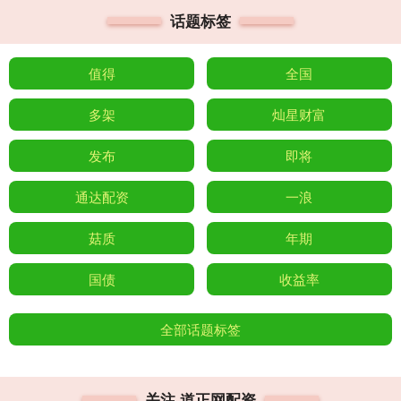
话题标签
值得
全国
多架
灿星财富
发布
即将
通达配资
一浪
菇质
年期
国债
收益率
全部话题标签
关注 道正网配资