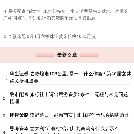
​易投配资 “贷款”打车也能贴息！个人消费贷贴息落地，存量客
4
户可“补签”，个别银行消费贷购车无法享受贴息
​金领速配 9月4日六福珠宝黄金价格1053元/克
5
最新文章
华生证券 去敦煌走108公里, 是一种什么体验? 第40届玄奘
1、
路戈壁挑战赛
股市配资 旅行社申请出境游资质: 条件、流程与常见问题
2、
梳理
棒棒策略 森野落日・趣游南安 | 北山露营音乐会圆满落幕
3、
思考资本 意大利“五渔村”给四川九寨沟有什么启示? ——
4、