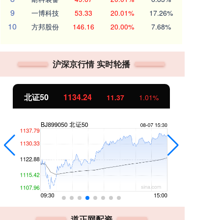
9
一博科技
53.33
20.01%
17.26%
10
方邦股份
146.16
20.00%
7.68%
沪深京行情 实时轮播
北证50
1134.24
创
11.37
1.01%
道正网配资