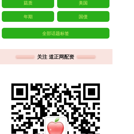
菇质
美国
年期
国债
全部话题标签
关注 道正网配资