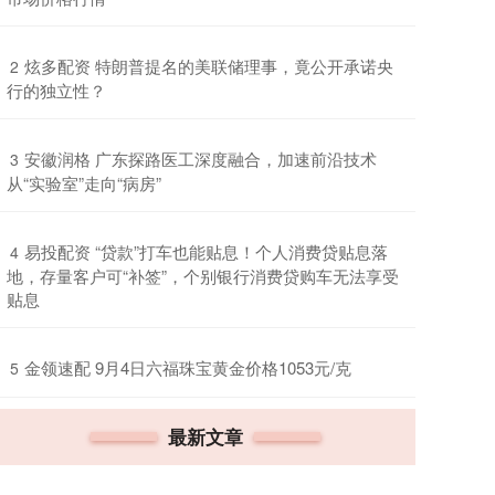
​炫多配资 特朗普提名的美联储理事，竟公开承诺央
2
行的独立性？
​安徽润格 广东探路医工深度融合，加速前沿技术
3
从“实验室”走向“病房”
​易投配资 “贷款”打车也能贴息！个人消费贷贴息落
4
地，存量客户可“补签”，个别银行消费贷购车无法享受
贴息
​金领速配 9月4日六福珠宝黄金价格1053元/克
5
最新文章