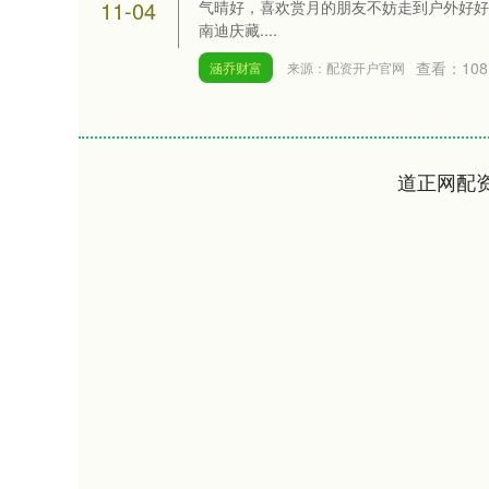
11-04
气晴好，喜欢赏月的朋友不妨走到户外好好欣赏
南迪庆藏....
查看：
108
涵乔财富
来源：配资开户官网
道正网配
深证成指
14311.01
.68
1.02%
200.89
1