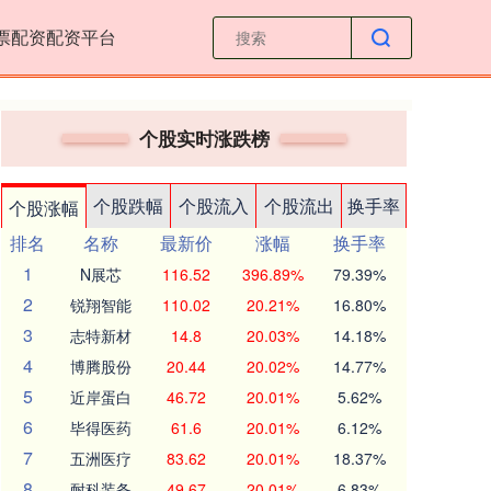
票配资配资平台
个股实时涨跌榜
个股跌幅
个股流入
个股流出
换手率
个股涨幅
排名
名称
最新价
涨幅
换手率
1
N展芯
116.52
396.89%
79.39%
2
锐翔智能
110.02
20.21%
16.80%
3
志特新材
14.8
20.03%
14.18%
4
博腾股份
20.44
20.02%
14.77%
5
近岸蛋白
46.72
20.01%
5.62%
6
毕得医药
61.6
20.01%
6.12%
7
五洲医疗
83.62
20.01%
18.37%
8
耐科装备
49.67
20.01%
6.83%