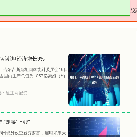
道正网配资
在线股票平台
配资公司app
股
吉斯斯坦经济增长9%
）吉尔吉斯斯坦国家统计委员会16日
吉国内生产总值为1257亿索姆（约
类：
道正网配资
”即将“上线”
月5日现身夜空涵乔财富，届时如果天