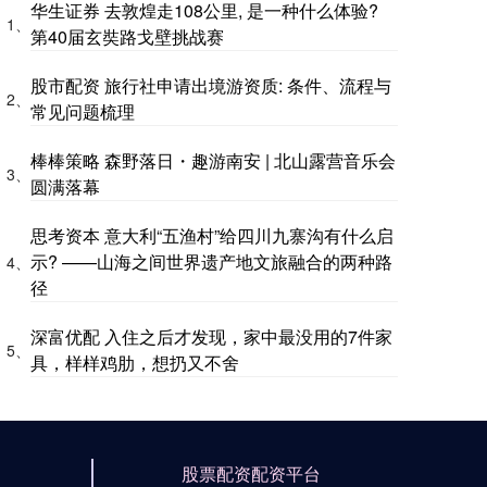
华生证券 去敦煌走108公里, 是一种什么体验?
1、
第40届玄奘路戈壁挑战赛
股市配资 旅行社申请出境游资质: 条件、流程与
2、
常见问题梳理
棒棒策略 森野落日・趣游南安 | 北山露营音乐会
3、
圆满落幕
思考资本 意大利“五渔村”给四川九寨沟有什么启
示? ——山海之间世界遗产地文旅融合的两种路
4、
径
深富优配 入住之后才发现，家中最没用的7件家
5、
具，样样鸡肋，想扔又不舍
股票配资配资平台