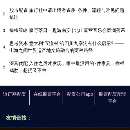
股市配资 旅行社申请出境游资质: 条件、流程与常见问题
2、
梳理
棒棒策略 森野落日・趣游南安 | 北山露营音乐会圆满落幕
3、
思考资本 意大利“五渔村”给四川九寨沟有什么启示? ——
4、
山海之间世界遗产地文旅融合的两种路径
深富优配 入住之后才发现，家中最没用的7件家具，样样
5、
鸡肋，想扔又不舍
道正网配资
在线股票平台
配资公司app
股票配资配资
平台
友情链接：