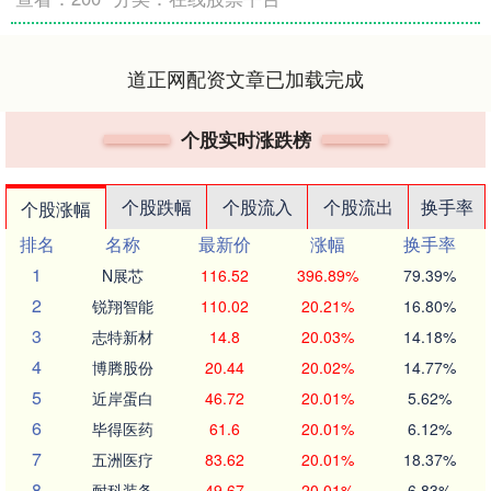
道正网配资文章已加载完成
个股实时涨跌榜
个股跌幅
个股流入
个股流出
换手率
个股涨幅
排名
名称
最新价
涨幅
换手率
1
N展芯
116.52
396.89%
79.39%
2
锐翔智能
110.02
20.21%
16.80%
3
志特新材
14.8
20.03%
14.18%
4
博腾股份
20.44
20.02%
14.77%
5
近岸蛋白
46.72
20.01%
5.62%
6
毕得医药
61.6
20.01%
6.12%
7
五洲医疗
83.62
20.01%
18.37%
8
耐科装备
49.67
20.01%
6.83%