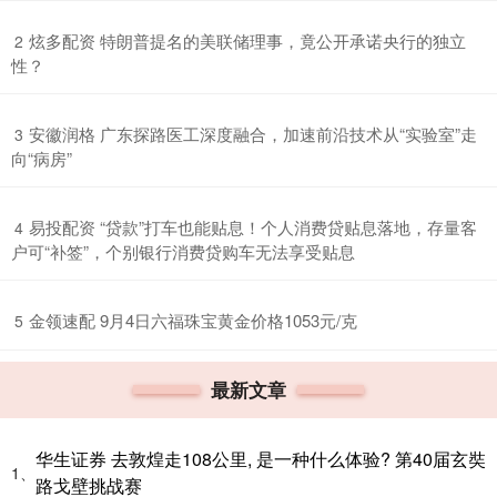
​炫多配资 特朗普提名的美联储理事，竟公开承诺央行的独立
2
性？
​安徽润格 广东探路医工深度融合，加速前沿技术从“实验室”走
3
向“病房”
​易投配资 “贷款”打车也能贴息！个人消费贷贴息落地，存量客
4
户可“补签”，个别银行消费贷购车无法享受贴息
​金领速配 9月4日六福珠宝黄金价格1053元/克
5
最新文章
华生证券 去敦煌走108公里, 是一种什么体验? 第40届玄奘
1、
路戈壁挑战赛