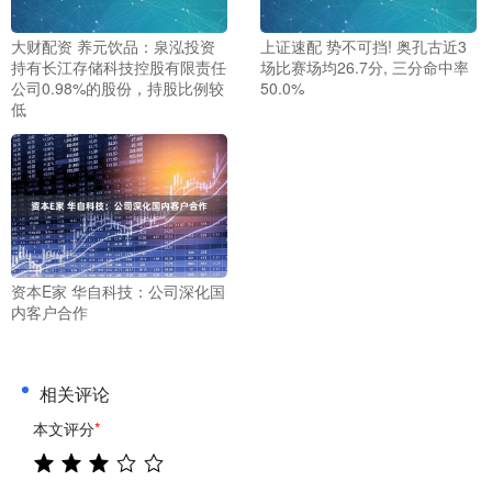
大财配资 养元饮品：泉泓投资
上证速配 势不可挡! 奥孔古近3
持有长江存储科技控股有限责任
场比赛场均26.7分, 三分命中率
公司0.98%的股份，持股比例较
50.0%
低
资本E家 华自科技：公司深化国
内客户合作
相关评论
本文评分
*