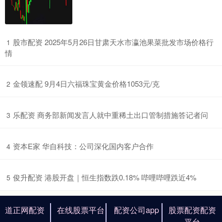
​股市配资 2025年5月26日甘肃天水市瀛池果菜批发市场价格行
1
情
​金领速配 9月4日六福珠宝黄金价格1053元/克
2
​乐配资 商务部新闻发言人就中重稀土出口管制措施答记者问
3
​资本E家 华自科技：公司深化国内客户合作
4
​俊升配资 港股开盘｜恒生指数跌0.18% 哔哩哔哩跌近4%
5
道正网配资
在线股票平台
配资公司app
股票配资配资
平台