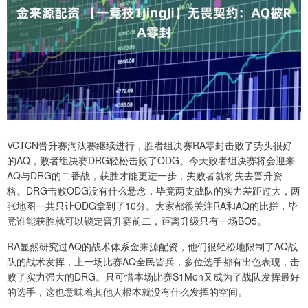
VCTCN晋升赛淘汰赛继续进行，胜者组决赛RA零封击败了势头很好
的AQ，败者组决赛DRG轻松击败了ODG。今天败者组决赛将会迎来
AQ与DRG的二番战，获胜才能更进一步，失败者就将失去晋升资
格。DRG击败ODG没有什么悬念，毕竟两支战队的实力差距过大，两
张地图一共只让ODG拿到了10分。大家都很关注RA和AQ的比拼，毕
竟谁能获胜就可以锁定晋升赛前二，距离升级只有一场BO5。
RA显然研究过AQ的战术体系金来源配资，他们很轻松地限制了AQ战
队的战术发挥，上一场比赛AQ全民皆兵，多位选手都有出色表现，击
败了实力强大的DRG。只可惜本场比赛S1Mon又成为了战队发挥最好
的选手，这也意味着其他人根本就没有什么发挥的空间。