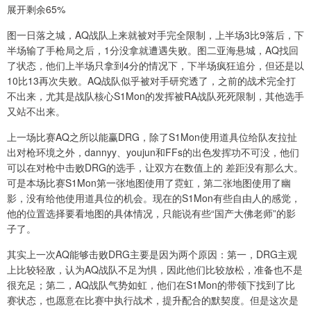
展开剩余65%
图一日落之城，AQ战队上来就被对手完全限制，上半场3比9落后，下
半场输了手枪局之后，1分没拿就遭遇失败。图二亚海悬城，AQ找回
了状态，他们上半场只拿到4分的情况下，下半场疯狂追分，但还是以
10比13再次失败。AQ战队似乎被对手研究透了，之前的战术完全打
不出来，尤其是战队核心S1Mon的发挥被RA战队死死限制，其他选手
又站不出来。
上一场比赛AQ之所以能赢DRG，除了S1Mon使用道具位给队友拉扯
出对枪环境之外，dannyy、youjun和FFs的出色发挥功不可没，他们
可以在对枪中击败DRG的选手，让双方在数值上的 差距没有那么大。
可是本场比赛S1Mon第一张地图使用了霓虹，第二张地图使用了幽
影，没有给他使用道具位的机会。现在的S1Mon有些自由人的感觉，
他的位置选择要看地图的具体情况，只能说有些“国产大佛老师”的影
子了。
其实上一次AQ能够击败DRG主要是因为两个原因：第一，DRG主观
上比较轻敌，认为AQ战队不足为惧，因此他们比较放松，准备也不是
很充足；第二，AQ战队气势如虹，他们在S1Mon的带领下找到了比
赛状态，也愿意在比赛中执行战术，提升配合的默契度。但是这次是