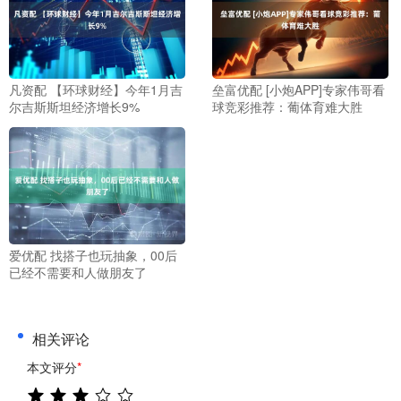
凡资配 【环球财经】今年1月吉
垒富优配 [小炮APP]专家伟哥看
尔吉斯斯坦经济增长9%
球竞彩推荐：葡体育难大胜
爱优配 找搭子也玩抽象，00后
已经不需要和人做朋友了
相关评论
本文评分
*