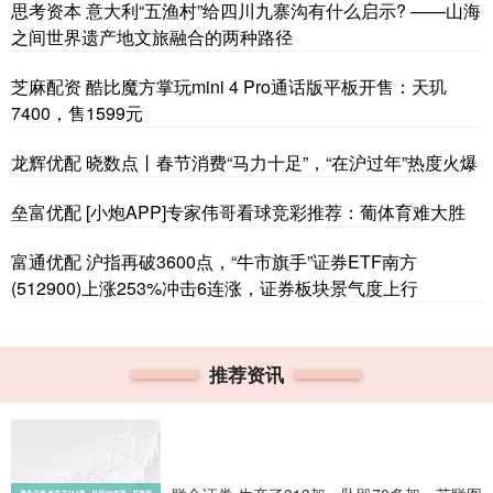
思考资本 意大利“五渔村”给四川九寨沟有什么启示? ——山海
之间世界遗产地文旅融合的两种路径
芝麻配资 酷比魔方掌玩mini 4 Pro通话版平板开售：天玑
7400，售1599元
龙辉优配 晓数点丨春节消费“马力十足”，“在沪过年”热度火爆
垒富优配 [小炮APP]专家伟哥看球竞彩推荐：葡体育难大胜
富通优配 沪指再破3600点，“牛市旗手”证券ETF南方
(512900)上涨253%冲击6连涨，证券板块景气度上行
推荐资讯